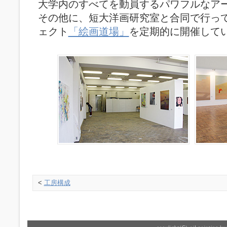
大学内のすべてを動員するパワフルなア
その他に、短大洋画研究室と合同で行っ
ェクト
「絵画道場」
を定期的に開催して
<
工房構成